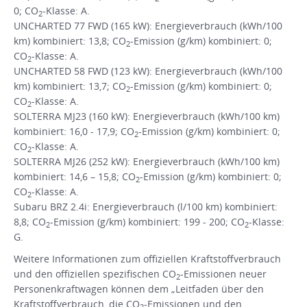
0; CO
-Klasse: A.
2
UNCHARTED 77 FWD (165 kW): Energieverbrauch (kWh/100
km) kombiniert: 13,8; CO
-Emission (g/km) kombiniert: 0;
2
CO
-Klasse: A.
2
UNCHARTED 58 FWD (123 kW): Energieverbrauch (kWh/100
km) kombiniert: 13,7; CO
-Emission (g/km) kombiniert: 0;
2
CO
-Klasse: A.
2
SOLTERRA MJ23 (160 kW): Energieverbrauch (kWh/100 km)
kombiniert: 16,0 - 17,9; CO
-Emission (g/km) kombiniert: 0;
2
CO
-Klasse: A.
2
SOLTERRA MJ26 (252 kW): Energieverbrauch (kWh/100 km)
kombiniert: 14,6 – 15,8; CO
-Emission (g/km) kombiniert: 0;
2
CO
-Klasse: A.
2
Subaru BRZ 2.4i: Energieverbrauch (l/100 km) kombiniert:
8,8; CO
-Emission (g/km) kombiniert: 199 - 200; CO
-Klasse:
2
2
G.
Weitere Informationen zum offiziellen Kraftstoffverbrauch
und den offiziellen spezifischen CO
-Emissionen neuer
2
Personenkraftwagen können dem „Leitfaden über den
Kraftstoffverbrauch, die CO
-Emissionen und den
2