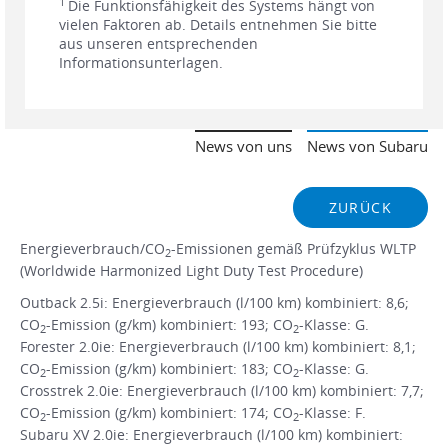
1
Die Funktionsfähigkeit des Systems hängt von
vielen Faktoren ab. Details entnehmen Sie bitte
aus unseren entsprechenden
Informationsunterlagen.
News von uns
News von Subaru
ZURÜCK
Energieverbrauch/CO
-Emissionen gemäß Prüfzyklus WLTP
2
(Worldwide Harmonized Light Duty Test Procedure)
Outback 2.5i: Energieverbrauch (l/100 km) kombiniert: 8,6;
CO
-Emission (g/km) kombiniert: 193; CO
-Klasse: G.
2
2
Forester 2.0ie: Energieverbrauch (l/100 km) kombiniert: 8,1;
CO
-Emission (g/km) kombiniert: 183; CO
-Klasse: G.
2
2
Crosstrek 2.0ie: Energieverbrauch (l/100 km) kombiniert: 7,7;
CO
-Emission (g/km) kombiniert: 174; CO
-Klasse: F.
2
2
Subaru XV 2.0ie: Energieverbrauch (l/100 km) kombiniert: