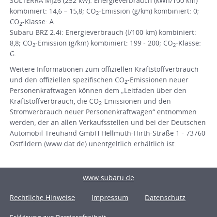
SOLTERRA MJ26 (252 kW): Energieverbrauch (kWh/100 km)
kombiniert: 14,6 – 15,8; CO
-Emission (g/km) kombiniert: 0;
2
CO
-Klasse: A.
2
Subaru BRZ 2.4i: Energieverbrauch (l/100 km) kombiniert:
8,8; CO
-Emission (g/km) kombiniert: 199 - 200; CO
-Klasse:
2
2
G.
Weitere Informationen zum offiziellen Kraftstoffverbrauch
und den offiziellen spezifischen CO
-Emissionen neuer
2
Personenkraftwagen können dem „Leitfaden über den
Kraftstoffverbrauch, die CO
-Emissionen und den
2
Stromverbrauch neuer Personenkraftwagen“ entnommen
werden, der an allen Verkaufsstellen und bei der Deutschen
Automobil Treuhand GmbH Hellmuth-Hirth-Straße 1 - 73760
Ostfildern (www.dat.de) unentgeltlich erhältlich ist.
www.subaru.de
Rechtliche Hinweise
Impressum
Datenschutz