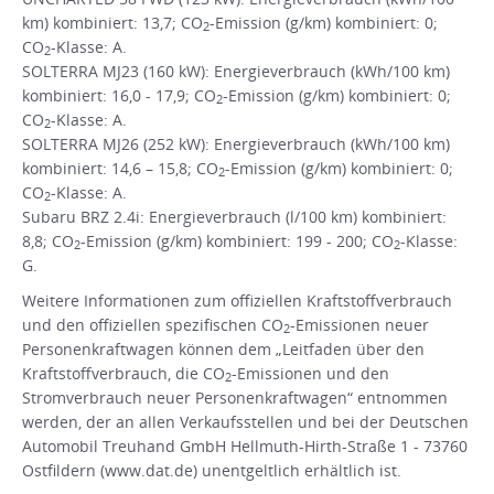
km) kombiniert: 13,7; CO
-Emission (g/km) kombiniert: 0;
2
CO
-Klasse: A.
2
SOLTERRA MJ23 (160 kW): Energieverbrauch (kWh/100 km)
kombiniert: 16,0 - 17,9; CO
-Emission (g/km) kombiniert: 0;
2
CO
-Klasse: A.
2
SOLTERRA MJ26 (252 kW): Energieverbrauch (kWh/100 km)
kombiniert: 14,6 – 15,8; CO
-Emission (g/km) kombiniert: 0;
2
CO
-Klasse: A.
2
Subaru BRZ 2.4i: Energieverbrauch (l/100 km) kombiniert:
8,8; CO
-Emission (g/km) kombiniert: 199 - 200; CO
-Klasse:
2
2
G.
Weitere Informationen zum offiziellen Kraftstoffverbrauch
und den offiziellen spezifischen CO
-Emissionen neuer
2
Personenkraftwagen können dem „Leitfaden über den
Kraftstoffverbrauch, die CO
-Emissionen und den
2
Stromverbrauch neuer Personenkraftwagen“ entnommen
werden, der an allen Verkaufsstellen und bei der Deutschen
Automobil Treuhand GmbH Hellmuth-Hirth-Straße 1 - 73760
Ostfildern (www.dat.de) unentgeltlich erhältlich ist.